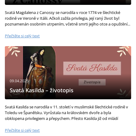
Svatá Magdalena z Canossy se narodila v roce 1774 ve šlechtické
rodině ve Veroně v Itálii. Ačkoli zažila privilegia, její raný život byl
poznamenán osobním utrpením, včetně smrti jejího otce a opuštění...
Přečtěte si celý text
09.04.2025
Svatá Kasilda – životopis
Svatá Kasilda se narodila v 11. století v muslimské šlechtické rodině v
Toledu ve Španělsku. Vyrůstala na královském dvoře a byla
obklopena privilegiem a přepychem. Přesto Kasilda již od mládí
projevovala...
Přečtěte si celý text