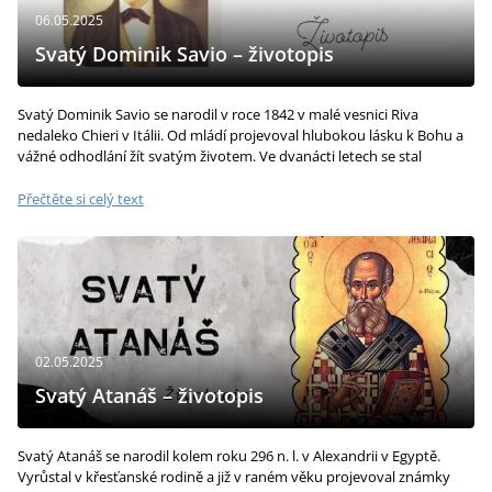
06.05.2025
Svatý Dominik Savio – životopis
Svatý Dominik Savio se narodil v roce 1842 v malé vesnici Riva
nedaleko Chieri v Itálii. Od mládí projevoval hlubokou lásku k Bohu a
vážné odhodlání žít svatým životem. Ve dvanácti letech se stal
žákem...
Přečtěte si celý text
02.05.2025
Svatý Atanáš – životopis
Svatý Atanáš se narodil kolem roku 296 n. l. v Alexandrii v Egyptě.
Vyrůstal v křesťanské rodině a již v raném věku projevoval známky