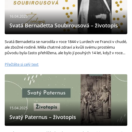
16.04.2025
Svatá Bernadetta Soubirousová – životopis
Svatá Bernadetta se narodila v roce 1844 v Lurdech ve Francii v chudé,
ale zbožné rodině. Měla chatrné zdraví a kvůli svému prostému
původu byla často přehlížena, ale bylo jí pouhých 14 let, když v roce...
Přečtěte si celý text
15.04.2025
Svatý Paternus – životopis