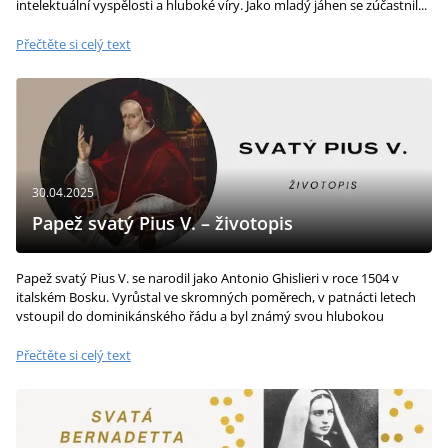
intelektuální vyspělosti a hluboké víry. Jako mladý jáhen se zúčastnil...
Přečtěte si celý text
30.04.2025
Papež svatý Pius V. – životopis
Papež svatý Pius V. se narodil jako Antonio Ghislieri v roce 1504 v
italském Bosku. Vyrůstal ve skromných poměrech, v patnácti letech
vstoupil do dominikánského řádu a byl známý svou hlubokou
zbožností,...
Přečtěte si celý text