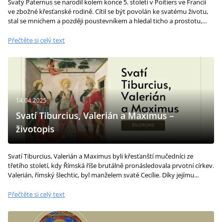
Svatý Paternus se narodil kolem konce 5. století v Poitiers ve Francii
ve zbožné křesťanské rodině. Cítil se být povolán ke svatému životu,
stal se mnichem a později poustevníkem a hledal ticho a prostotu,...
Přečtěte si celý text
14.04.2025
Svatí Tiburcius, Valerián a Maximus –
životopis
Svatí Tiburcius, Valerián a Maximus byli křesťanští mučedníci ze
třetího století, kdy Římská říše brutálně pronásledovala prvotní církev.
Valerián, římský šlechtic, byl manželem svaté Cecílie. Díky jejímu...
Přečtěte si celý text