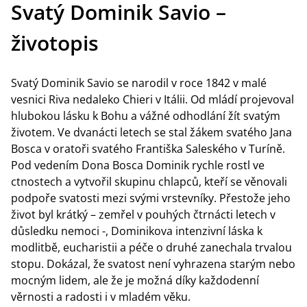
Svatý Dominik Savio –
životopis
Svatý Dominik Savio se narodil v roce 1842 v malé
vesnici Riva nedaleko Chieri v Itálii. Od mládí projevoval
hlubokou lásku k Bohu a vážné odhodlání žít svatým
životem. Ve dvanácti letech se stal žákem svatého Jana
Bosca v oratoři svatého Františka Saleského v Turíně.
Pod vedením Dona Bosca Dominik rychle rostl ve
ctnostech a vytvořil skupinu chlapců, kteří se věnovali
podpoře svatosti mezi svými vrstevníky. Přestože jeho
život byl krátký – zemřel v pouhých čtrnácti letech v
důsledku nemoci -, Dominikova intenzivní láska k
modlitbě, eucharistii a péče o druhé zanechala trvalou
stopu. Dokázal, že svatost není vyhrazena starým nebo
mocným lidem, ale že je možná díky každodenní
věrnosti a radosti i v mladém věku.