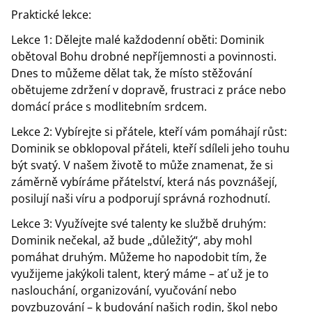
Praktické lekce:
Lekce 1: Dělejte malé každodenní oběti: Dominik
obětoval Bohu drobné nepříjemnosti a povinnosti.
Dnes to můžeme dělat tak, že místo stěžování
obětujeme zdržení v dopravě, frustraci z práce nebo
domácí práce s modlitebním srdcem.
Lekce 2: Vybírejte si přátele, kteří vám pomáhají růst:
Dominik se obklopoval přáteli, kteří sdíleli jeho touhu
být svatý. V našem životě to může znamenat, že si
záměrně vybíráme přátelství, která nás povznášejí,
posilují naši víru a podporují správná rozhodnutí.
Lekce 3: Využívejte své talenty ke službě druhým:
Dominik nečekal, až bude „důležitý“, aby mohl
pomáhat druhým. Můžeme ho napodobit tím, že
využijeme jakýkoli talent, který máme – ať už je to
naslouchání, organizování, vyučování nebo
povzbuzování – k budování našich rodin, škol nebo