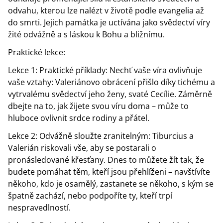
odvahu, kterou lze nalézt v životě podle evangelia až
do smrti. Jejich památka je uctívána jako svědectví víry
žité odvážně a s láskou k Bohu a bližnímu.
Praktické lekce:
Lekce 1: Praktické příklady: Nechť vaše víra ovlivňuje
vaše vztahy: Valeriánovo obrácení přišlo díky tichému a
vytrvalému svědectví jeho ženy, svaté Cecílie. Záměrně
dbejte na to, jak žijete svou víru doma – může to
hluboce ovlivnit srdce rodiny a přátel.
Lekce 2: Odvážně sloužte zranitelným: Tiburcius a
Valerián riskovali vše, aby se postarali o
pronásledované křesťany. Dnes to můžete žít tak, že
budete pomáhat těm, kteří jsou přehlíženi – navštívíte
někoho, kdo je osamělý, zastanete se někoho, s kým se
špatně zachází, nebo podpoříte ty, kteří trpí
nespravedlností.