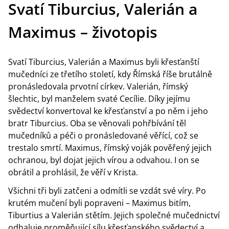
Svatí Tiburcius, Valerián a
Maximus – životopis
Svatí Tiburcius, Valerián a Maximus byli křesťanští
mučedníci ze třetího století, kdy Římská říše brutálně
pronásledovala prvotní církev. Valerián, římský
šlechtic, byl manželem svaté Cecílie. Díky jejímu
svědectví konvertoval ke křesťanství a po něm i jeho
bratr Tiburcius. Oba se věnovali pohřbívání těl
mučedníků a péči o pronásledované věřící, což se
trestalo smrtí. Maximus, římský voják pověřený jejich
ochranou, byl dojat jejich vírou a odvahou. I on se
obrátil a prohlásil, že věří v Krista.
Všichni tři byli zatčeni a odmítli se vzdát své víry. Po
krutém mučení byli popraveni – Maximus bitím,
Tiburtius a Valerián stětím. Jejich společné mučednictví
odhaluje proměňující sílu křesťanského svědectví a