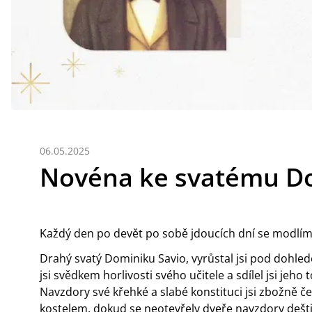
06.05.2025
Novéna ke svatému Do
Každý den po devět po sobě jdoucích dní se modlíme
Drahý svatý Dominiku Savio, vyrůstal jsi pod dohled
jsi svědkem horlivosti svého učitele a sdílel jsi je
Navzdory své křehké a slabé konstituci jsi zbožně ček
kostelem, dokud se neotevřely dveře navzdory dešt