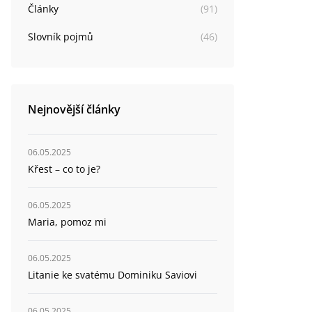
Články
(
91
)
Slovník pojmů
(
46
)
Nejnovější články
06.05.2025
Křest – co to je?
06.05.2025
Maria, pomoz mi
06.05.2025
Litanie ke svatému Dominiku Saviovi
06.05.2025