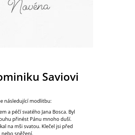
miniku Saviovi
 následující modlitbu:
em a péčí svatého Jana Bosca. Byl
ho touhu přinést Pánu mnoho duší.
al na mši svatou. Klečel jsi před
i nebo sněžení.