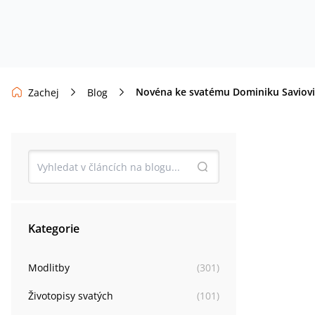
Novéna ke svatému Dominiku Saviovi
Zachej
Blog
Kategorie
Modlitby
(
301
)
Životopisy svatých
(
101
)