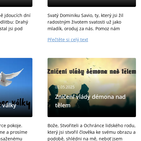
ě jdoucích dní
Svatý Dominiku Savio, ty, který jsi žil
dlitbu: Drahý
radostným životem svatosti už jako
tal jsi pod
mladík, oroduj za nás. Pomoz nám
ana Bosca. Byl
obětovat Bohu naše každodenní zápasy i
Přečtěte si celý text
o učitele a
radosti, vybírat si přátelství, která nás
vedou blíž...
02.05.2025
Zničení vlády démona nad
 války
tělem
rce pokoje.
Bože, Stvořiteli a Ochránce lidského rodu,
íme a prosíme
který jsi stvořil člověka ke svému obrazu a
zasaženému
podobě, shlédni na mě, neboť jsem