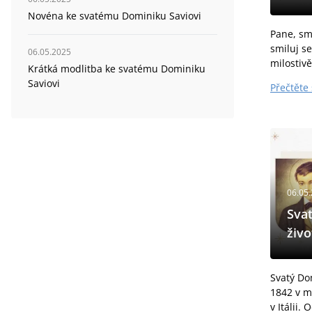
Novéna ke svatému Dominiku Saviovi
Pane, smi
smiluj se
06.05.2025
milostivě
Krátká modlitba ke svatému Dominiku
Bože, sm
Saviovi
Přečtěte 
Vykupitel
námi. Du
06.05
Svat
živo
Svatý Do
1842 v m
v Itálii.