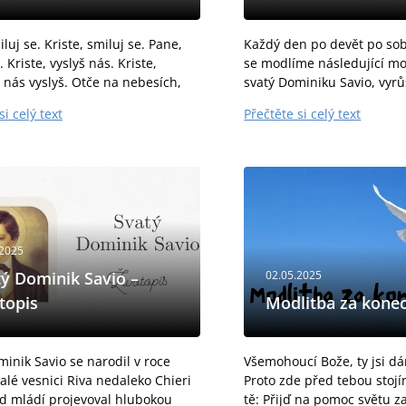
luj se. Kriste, smiluj se. Pane,
Každý den po devět po sob
. Kriste, vyslyš nás. Kriste,
se modlíme následující mo
 nás vyslyš. Otče na nebesích,
svatý Dominiku Savio, vyrůs
iluj se nad námi. Synu,
dohledem a péčí svatého J
si celý text
Přečtěte si celý text
i světa, Bože, smiluj se nad
jsi svědkem horlivosti svéh
chu...
sdílel...
.2025
ý Dominik Savio –
02.05.2025
topis
Modlitba za konec
minik Savio se narodil v roce
Všemohoucí Bože, ty jsi dá
alé vesnici Riva nedaleko Chieri
Proto zde před tebou stoj
 Od mládí projevoval hlubokou
tě: Přijď na pomoc světu 