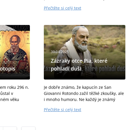
dem mír. Posiluj
napaden hněvem nečistých duchů,
Přečtěte si celý text
 odpovědnost za
sužován a děšen útokem věčného
nepřítele a nenáviděče...
30.04.2025
Zázraky otce Pia, které
votopis
pohladí duši
lem roku 296 n.
Je dobře známo, že kapucín ze San
růstal v
Giovanni Rotondo zažil těžké zkoušky, ale
raném věku
i mnoho humoru. Ne každý je známý
uální
svým úžasným smyslem pro humor tak
Přečtěte si celý text
Jako mladý
jako on! „Podívej se, kde ses to coural!“
Jeden muž odcestoval...