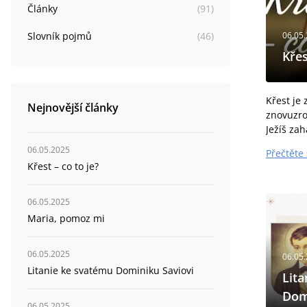
Články
(
91
)
Slovník pojmů
(
46
)
06.05
Křes
Křest je 
Nejnovější články
znovuzroz
Ježíš zah
řece...
06.05.2025
Přečtěte 
Křest – co to je?
06.05.2025
Maria, pomoz mi
06.05.2025
06.05
Litanie ke svatému Dominiku Saviovi
Lita
Dom
06.05.2025