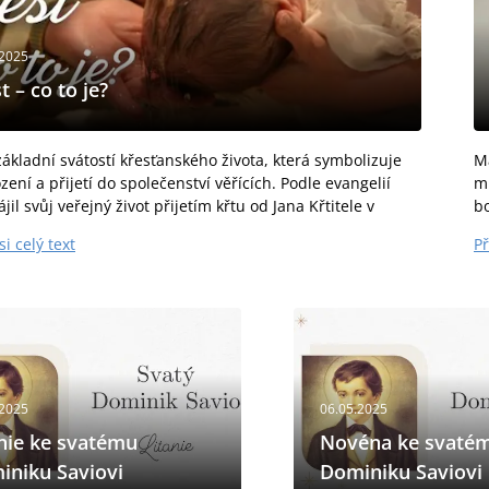
.2025
t – co to je?
základní svátostí křesťanského života, která symbolizuje
M
ení a přijetí do společenství věřících. Podle evangelií
mi
ájil svůj veřejný život přijetím křtu od Jana Křtitele v
b
p
si celý text
Př
.2025
06.05.2025
nie ke svatému
Novéna ke svaté
iniku Saviovi
Dominiku Saviovi