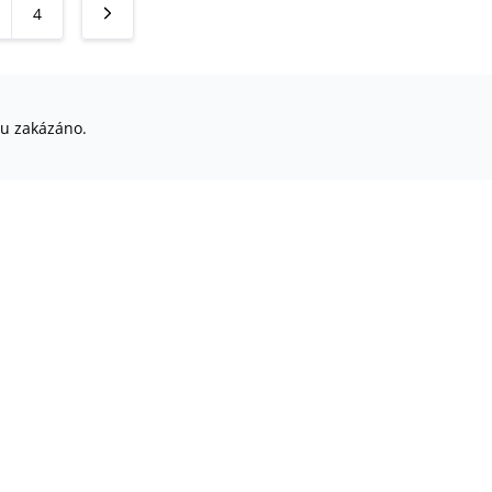
4
su zakázáno.