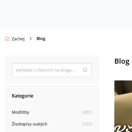
Blog
Zachej
Blog
Kategorie
Modlitby
(
301
)
Životopisy svatých
(
101
)