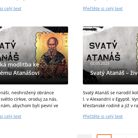
Bohu a vážné odhodlání žít
násilím a válkou a daruj li
si celý text
Přečtěte si celý text
votem. Ve dvanácti letech se stal
v srdcích všech, kdo mají
tento...
.2025
tká modlitba ke
02.05.2025
tému Atanášovi
Svatý Atanáš – ži
anáši, neohrožený obránce
Svatý Atanáš se narodil ko
světlo církve, oroduj za nás.
l. v Alexandrii v Egyptě. Vy
nám, abychom byli pevní ve
křesťanské rodině a již v 
govali na výzvy s moudrostí a
projevoval známky intelekt
si celý text
Přečtěte si celý text
a denně rostli v poznání a lásce
vyspělosti a hluboké víry. 
éž...
jáhen se zúčastnil...