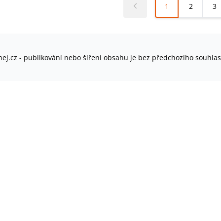
1
2
3
ej.cz - publikování nebo šíření obsahu je bez předchozího souhla