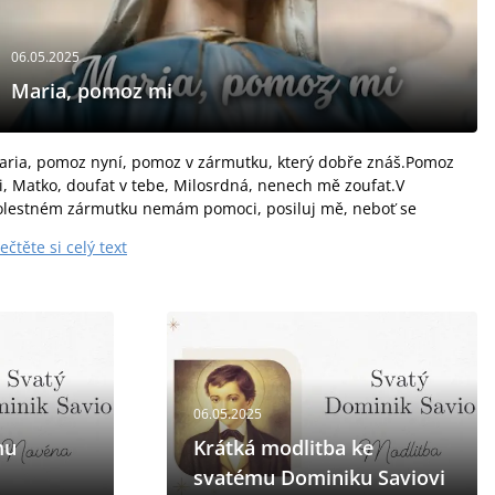
06.05.2025
Maria, pomoz mi
aria, pomoz nyní, pomoz v zármutku, který dobře znáš.Pomoz
, Matko, doufat v tebe, Milosrdná, nenech mě zoufat.V
olestném zármutku nemám pomoci, posiluj mě, neboť se
otápím.Tam, kde člověk nemůže...
ečtěte si celý text
06.05.2025
mu
Krátká modlitba ke
svatému Dominiku Saviovi