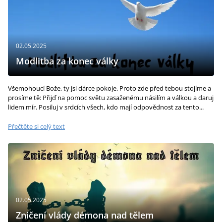
02.05.2025
Modlitba za konec války
Všemohoucí Bože, ty jsi dárce pokoje. Proto zde před tebou stojíme a
prosíme tě: Přijď na pomoc světu zasaženému násilím a válkou a daruj
lidem mír. Posiluj v srdcích všech, kdo mají odpovědnost za tento...
Přečtěte si celý text
02.05.2025
Zničení vlády démona nad tělem