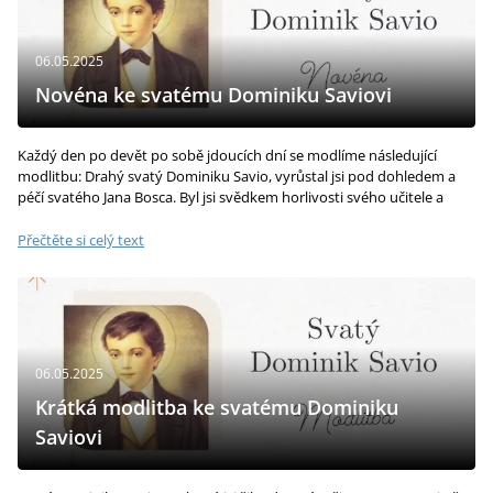
06.05.2025
Novéna ke svatému Dominiku Saviovi
Každý den po devět po sobě jdoucích dní se modlíme následující
modlitbu: Drahý svatý Dominiku Savio, vyrůstal jsi pod dohledem a
péčí svatého Jana Bosca. Byl jsi svědkem horlivosti svého učitele a
sdílel...
Přečtěte si celý text
06.05.2025
Krátká modlitba ke svatému Dominiku
Saviovi