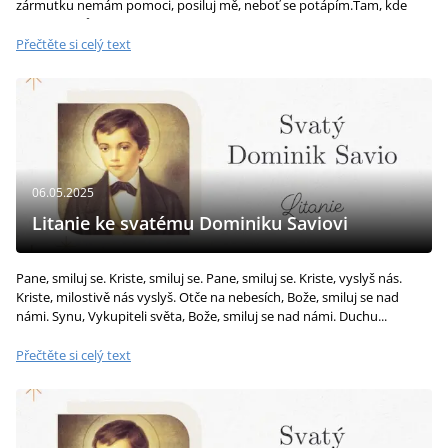
zármutku nemám pomoci, posiluj mě, neboť se potápím.Tam, kde
člověk nemůže...
Přečtěte si celý text
06.05.2025
Litanie ke svatému Dominiku Saviovi
Pane, smiluj se. Kriste, smiluj se. Pane, smiluj se. Kriste, vyslyš nás.
Kriste, milostivě nás vyslyš. Otče na nebesích, Bože, smiluj se nad
námi. Synu, Vykupiteli světa, Bože, smiluj se nad námi. Duchu...
Přečtěte si celý text