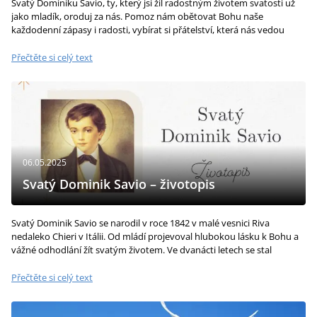
Svatý Dominiku Savio, ty, který jsi žil radostným životem svatosti už
jako mladík, oroduj za nás. Pomoz nám obětovat Bohu naše
každodenní zápasy i radosti, vybírat si přátelství, která nás vedou
blíž...
Přečtěte si celý text
06.05.2025
Svatý Dominik Savio – životopis
Svatý Dominik Savio se narodil v roce 1842 v malé vesnici Riva
nedaleko Chieri v Itálii. Od mládí projevoval hlubokou lásku k Bohu a
vážné odhodlání žít svatým životem. Ve dvanácti letech se stal
žákem...
Přečtěte si celý text