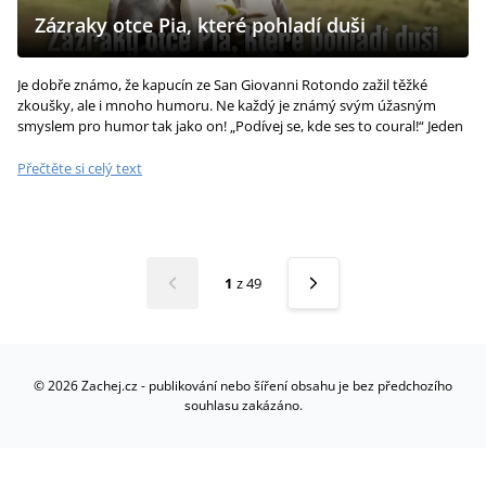
Zázraky otce Pia, které pohladí duši
Je dobře známo, že kapucín ze San Giovanni Rotondo zažil těžké
zkoušky, ale i mnoho humoru. Ne každý je známý svým úžasným
smyslem pro humor tak jako on! „Podívej se, kde ses to coural!“ Jeden
muž odcestoval...
Přečtěte si celý text
1
z
49
©
2026
Zachej.cz - publikování nebo šíření obsahu je bez předchozího
souhlasu zakázáno.