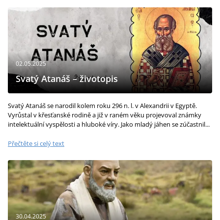
02.05.2025
Svatý Atanáš – životopis
Svatý Atanáš se narodil kolem roku 296 n. l. v Alexandrii v Egyptě.
Vyrůstal v křesťanské rodině a již v raném věku projevoval známky
intelektuální vyspělosti a hluboké víry. Jako mladý jáhen se zúčastnil...
Přečtěte si celý text
30.04.2025