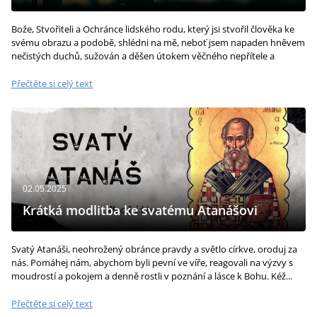
Bože, Stvořiteli a Ochránce lidského rodu, který jsi stvořil člověka ke
svému obrazu a podobě, shlédni na mě, neboť jsem napaden hněvem
nečistých duchů, sužován a děšen útokem věčného nepřítele a
nenáviděče...
Přečtěte si celý text
02.05.2025
Krátká modlitba ke svatému Atanášovi
Svatý Atanáši, neohrožený obránce pravdy a světlo církve, oroduj za
nás. Pomáhej nám, abychom byli pevní ve víře, reagovali na výzvy s
moudrostí a pokojem a denně rostli v poznání a lásce k Bohu. Kéž...
Přečtěte si celý text