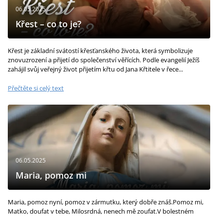
06.05.2025
Křest – co to je?
Křest je základní svátostí křesťanského života, která symbolizuje
znovuzrození a přijetí do společenství věřících. Podle evangelií Ježíš
zahájil svůj veřejný život přijetím křtu od Jana Křtitele v řece...
Přečtěte si celý text
06.05.2025
Maria, pomoz mi
Maria, pomoz nyní, pomoz v zármutku, který dobře znáš.Pomoz mi,
Matko, doufat v tebe, Milosrdná, nenech mě zoufat.V bolestném