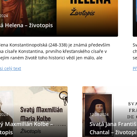
.2024
á Helena – životopis
lena Konstantinopolská (248-338) je známá především
Sv
ka císaře Konstantina, prvního křesťanského císaře v
ch
ejím raném životě toho historici vědí jen málo, ale
s
dá se, že...
b
si celý text
Př
.2024
12.08.2024
tý Maxmilián Kolbe –
Svatá Jana Franti
topis
Chantal – životopi