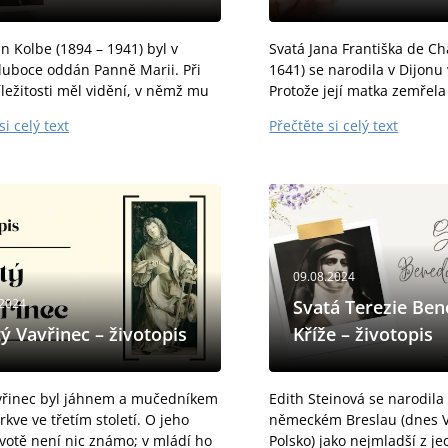
n Kolbe (1894 – 1941) byl v
Svatá Jana Františka de Ch
hluboce oddán Panně Marii. Při
1641) se narodila v Dijonu 
íležitosti měl vidění, v němž mu
Protože její matka zemřela
bídla buď bílé roucho,
osmnácti měsících, převzal
si celý text
Přečtěte si celý text
jící čistotu, nebo červené,
otec (předseda místního p
jící mučednictví....
Jany vyrostla...
09.08.2024
.2024
Svatá Terezie Ben
ý Vavřinec – životopis
Kříže – životopis
vřinec byl jáhnem a mučedníkem
Edith Steinová se narodila 
rkve ve třetím století. O jeho
německém Breslau (dnes Vr
votě není nic známo; v mládí ho
Polsko) jako nejmladší z je