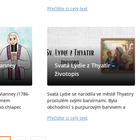
emřela 9. srpna
připravoval se na kněžství. Dominik byl
Přečtěte si celý text
světimi, kam...
vysvěcen v roce 1206, a když byl jeho
biskup Diego...
03.08.2024
ianney –
Svatá Lydie z Thyatir –
životopis
Vianney (1786-
Svatá Lydie se narodila ve městě Thyatiry
synem
proslulém svými barvírnami. Byla
ko chlapec
obchodnicí s purpurovým barvivem a
zdálo se, že mu
byla první konvertitkou svatého Pavla ve
Přečtěte si celý text
že; Jan však
Filipech, což z ní dělá první všeobecně
uznávanou...