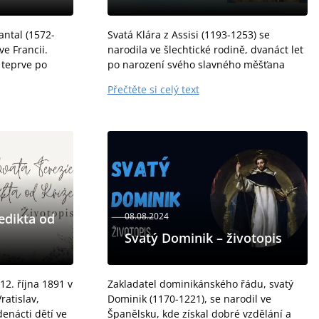
antal (1572-
Svatá Klára z Assisi (1193-1253) se
ve Francii.
narodila ve šlechtické rodině, dvanáct let
 teprve po
po narození svého slavného měšťana
 její výchovu
svatého Františka, který měl na její život
Přečtěte si celý text
arlamentu). Z
zásadní vliv. V osmnácti letech Klára
tajně...
edikta od
08.08.2024
Svatý Dominik – životopis
12. října 1891 v
Zakladatel dominikánského řádu, svatý
atislav,
Dominik (1170-1221), se narodil ve
denácti dětí ve
Španělsku, kde získal dobré vzdělání a