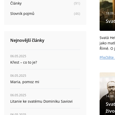
Články
(
91
)
Slovník pojmů
(
46
)
18.08
Svat
Svatá He
Nejnovější články
jako mat
Římě. O j
předpoklá
06.05.2025
Přečtěte 
Křest – co to je?
06.05.2025
Maria, pomoz mi
06.05.2025
14.08
Litanie ke svatému Dominiku Saviovi
Sva
živo
06.05.2025