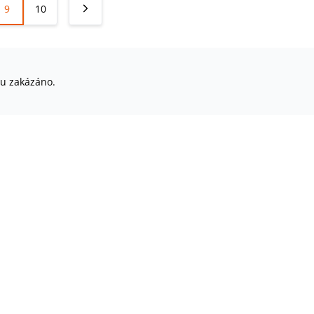
9
10
su zakázáno.