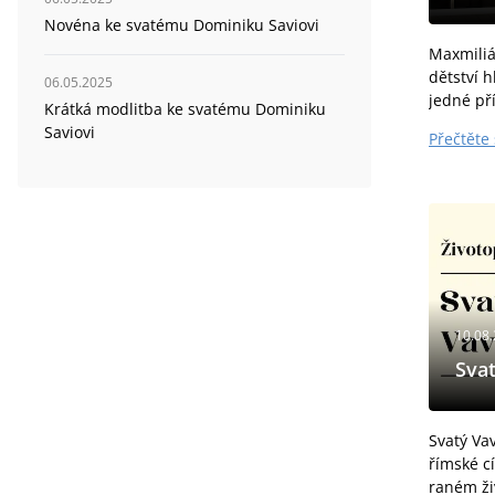
Novéna ke svatému Dominiku Saviovi
Maxmiliá
dětství 
06.05.2025
jedné př
Krátká modlitba ke svatému Dominiku
Maria na
Saviovi
Přečtěte 
symbolizu
symbolizu
10.08
Svat
Svatý Va
římské cí
raném ži