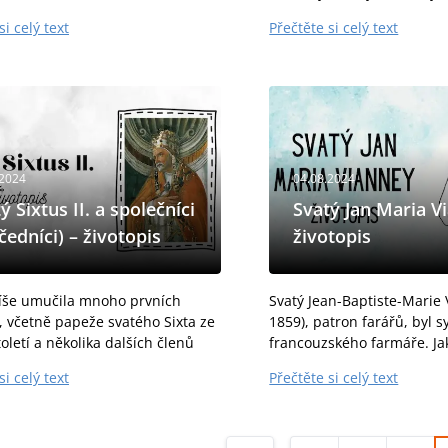
ivost a víra přiměly papeže Sixta
zbožné židovské rodině. Z
si celý text
Přečtěte si celý text
ho pověřil rozdělováním
1942 v plynové komoře v O
h...
.2024
04.08.2024
ý Sixtus II. a společníci
Svatý Jan Maria V
edníci) – životopis
životopis
íše umučila mnoho prvních
Svatý Jean-Baptiste-Marie 
, včetně papeže svatého Sixta ze
1859), patron farářů, byl 
toletí a několika dalších členů
francouzského farmáře. Ja
írkve. Sixtus byl zvolen římským
toužil stát se knězem, ale 
si celý text
Přečtěte si celý text
 (papežem) v roce 257; téhož
v tom zabrání studijní potí
l...
tuto překážku...