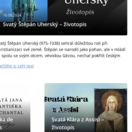
16.08.2024
Svatý Štěpán Uherský – životopis
atý Štěpán Uherský (975-1038) sehrál důležitou roli při
ristianizaci své země. Štěpán se narodil jako pohan, ale v mládí
e spolu se svým otcem, vévodou Gézou, nechal pokřtít českým
iskupem svatým...
ečtěte si celý text
11.08.2024
ška de
Svatá Klára z Assisi –
s
životopis