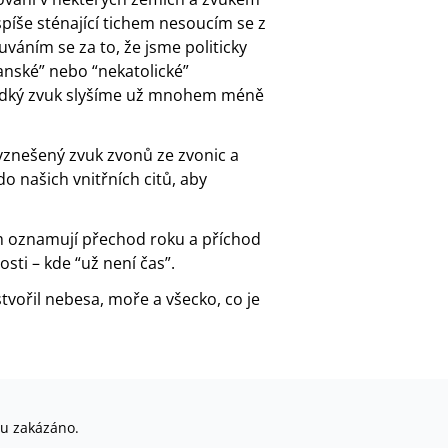
spíše sténající tichem nesoucím se z
ním se za to, že jsme politicky
anské” nebo “nekatolické”
sladký zvuk slyšíme už mnohem méně
 vznešený zvuk zvonů ze zvonic a
 našich vnitřních citů, aby
m oznamují přechod roku a příchod
ti – kde “už není čas”.
stvořil nebesa, moře a všecko, co je
su zakázáno.