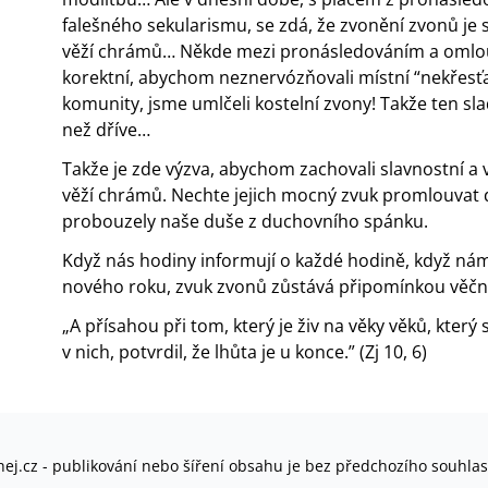
falešného sekularismu, se zdá, že zvonění zvonů je 
věží chrámů… Někde mezi pronásledováním a omlouvá
korektní, abychom neznervózňovali místní “nekřesť
komunity, jsme umlčeli kostelní zvony! Takže ten 
než dříve…
Takže je zde výzva, abychom zachovali slavnostní a
věží chrámů. Nechte jejich mocný zvuk promlouvat do
probouzely naše duše z duchovního spánku.
Když nás hodiny informují o každé hodině, když ná
nového roku, zvuk zvonů zůstává připomínkou věčnos
„A přísahou při tom, který je živ na věky věků, který 
v nich, potvrdil, že lhůta je u konce.” (Zj 10, 6)
ej.cz - publikování nebo šíření obsahu je bez předchozího souhla