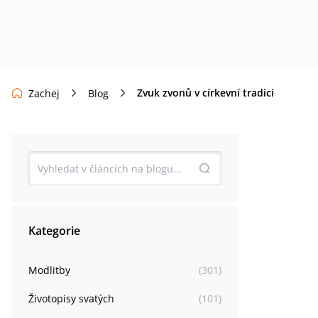
Zvuk zvonů v církevní tradici
Zachej
Blog
Kategorie
Modlitby
(
301
)
Životopisy svatých
(
101
)