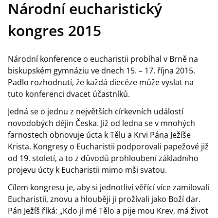
Národní eucharistický
kongres 2015
Národní konference o eucharistii probíhal v Brně na
biskupském gymnáziu ve dnech 15. – 17. října 2015.
Padlo rozhodnutí, že každá diecéze může vyslat na
tuto konferenci dvacet účastníků.
Jedná se o jednu z největších církevních událostí
novodobých dějin Česka. Již od ledna se v mnohých
farnostech obnovuje úcta k Tělu a Krvi Pána Ježíše
Krista. Kongresy o Eucharistii podporovali papežové již
od 19. století, a to z důvodů prohloubení základního
projevu úcty k Eucharistii mimo mši svatou.
Cílem kongresu je, aby si jednotliví věřící více zamilovali
Eucharistii, znovu a hlouběji ji prožívali jako Boží dar.
Pán Ježíš říká: „Kdo jí mé Tělo a pije mou Krev, má život