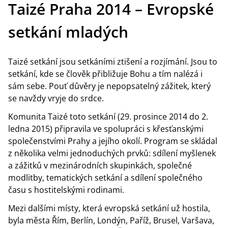
Taizé Praha 2014 – Evropské
setkání mladých
Taizé setkání jsou setkáními ztišení a rozjímání. Jsou to
setkání, kde se člověk přibližuje Bohu a tím nalézá i
sám sebe. Pouť důvěry je nepopsatelný zážitek, který
se navždy vryje do srdce.
Komunita Taizé toto setkání (29. prosince 2014 do 2.
ledna 2015) připravila ve spolupráci s křesťanskými
společenstvími Prahy a jejího okolí. Program se skládal
z několika velmi jednoduchých prvků: sdílení myšlenek
a zážitků v mezinárodních skupinkách, společné
modlitby, tematických setkání a sdílení společného
času s hostitelskými rodinami.
Mezi dalšími místy, která evropská setkání už hostila,
byla města Řím, Berlín, Londýn, Paříž, Brusel, Varšava,