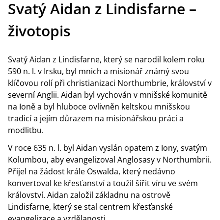
Svatý Aidan z Lindisfarne –
životopis
Svatý Aidan z Lindisfarne, který se narodil kolem roku
590 n. l. v Irsku, byl mnich a misionář známý svou
klíčovou rolí při christianizaci Northumbrie, království v
severní Anglii. Aidan byl vychován v mnišské komunitě
na Ioně a byl hluboce ovlivněn keltskou mnišskou
tradicí a jejím důrazem na misionářskou práci a
modlitbu.
V roce 635 n. l. byl Aidan vyslán opatem z Iony, svatým
Kolumbou, aby evangelizoval Anglosasy v Northumbrii.
Přijel na žádost krále Oswalda, který nedávno
konvertoval ke křesťanství a toužil šířit víru ve svém
království. Aidan založil základnu na ostrově
Lindisfarne, který se stal centrem křesťanské
evangelizace a vzdělanosti.