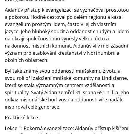
Aidanův přístup k evangelizaci se vyznačoval prostotou
a pokorou. Hodně cestoval po celém regionu a kázal
evangelium prostým lidem, často v jejich vlastním
jazyce. Jeho hluboký soucit a oddanost chudým a lidem
na okraji společnosti mu vynesly velkou úctu a
náklonnost místních komunit. Aidanův vliv měl zásadní
význam pro etablování křesťanství v Northumbrii a
okolních oblastech.
Byl také známý svou oddaností mnišskému životu a
svou rolí při založení mnišské komunity na Lindisfarne,
která se stala významným centrem vzdělanosti a
spirituality. Svatý Aidan zemřel 31. srpna 651 n. l. a jeho
odkaz misionářské horlivosti a oddanosti víře nadále
inspiroval celé generace.
Praktické lekce:
Lekce 1: Pokorná evangelizace: Aidanův přístup k šíření