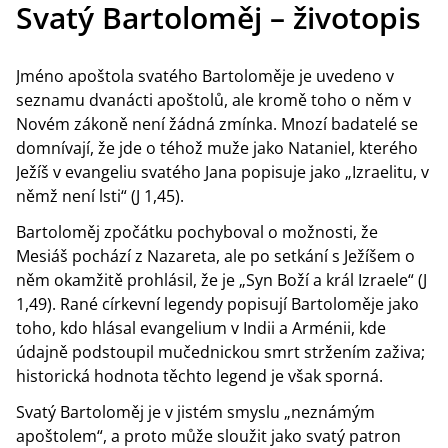
Svatý Bartoloměj – životopis
Jméno apoštola svatého Bartoloměje je uvedeno v
seznamu dvanácti apoštolů, ale kromě toho o něm v
Novém zákoně není žádná zmínka. Mnozí badatelé se
domnívají, že jde o téhož muže jako Nataniel, kterého
Ježíš v evangeliu svatého Jana popisuje jako „Izraelitu, v
němž není lsti“ (J 1,45).
Bartoloměj zpočátku pochyboval o možnosti, že
Mesiáš pochází z Nazareta, ale po setkání s Ježíšem o
něm okamžitě prohlásil, že je „Syn Boží a král Izraele“ (J
1,49). Rané církevní legendy popisují Bartoloměje jako
toho, kdo hlásal evangelium v Indii a Arménii, kde
údajně podstoupil mučednickou smrt stržením zaživa;
historická hodnota těchto legend je však sporná.
Svatý Bartoloměj je v jistém smyslu „neznámým
apoštolem“, a proto může sloužit jako svatý patron