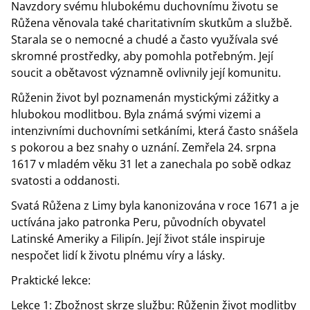
Navzdory svému hlubokému duchovnímu životu se
Růžena věnovala také charitativním skutkům a službě.
Starala se o nemocné a chudé a často využívala své
skromné prostředky, aby pomohla potřebným. Její
soucit a obětavost významně ovlivnily její komunitu.
Růženin život byl poznamenán mystickými zážitky a
hlubokou modlitbou. Byla známá svými vizemi a
intenzivními duchovními setkáními, která často snášela
s pokorou a bez snahy o uznání. Zemřela 24. srpna
1617 v mladém věku 31 let a zanechala po sobě odkaz
svatosti a oddanosti.
Svatá Růžena z Limy byla kanonizována v roce 1671 a je
uctívána jako patronka Peru, původních obyvatel
Latinské Ameriky a Filipín. Její život stále inspiruje
nespočet lidí k životu plnému víry a lásky.
Praktické lekce:
Lekce 1: Zbožnost skrze službu: Růženin život modlitby