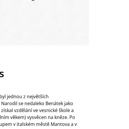
s
byl jednou z největších
 Narodil se nedaleko Benátek jako
získal vzdělání ve vesnické škole a
lním věkem) vysvěcen na kněze. Po
skupem v italském městě Mantova a v