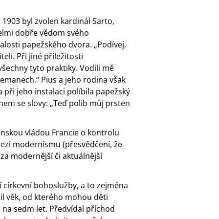
 1903 byl zvolen kardinál Sarto,
 velmi dobře vědom svého
losti papežského dvora. „Podívej,
li. Při jiné příležitosti
šechny tyto praktiky. Vodili mě
tsemanech.“ Pius a jeho rodina však
při jeho instalaci políbila papežský
em se slovy: „Teď polib můj prsten
enskou vládou Francie o kontrolu
erezi modernismu (přesvědčení, že
za modernější či aktuálnější
í církevní bohoslužby, a to zejména
žil věk, od kterého mohou děti
 na sedm let. Předvídal příchod