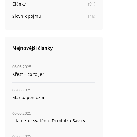
Články
(
91
)
Slovník pojmů
(
46
)
Nejnovější články
06.05.2025
Křest – co to je?
06.05.2025
Maria, pomoz mi
06.05.2025
Litanie ke svatému Dominiku Saviovi
06.05.2025