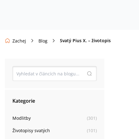
Svatý Pius X. – životopis
Zachej
Blog
Kategorie
Modlitby
(
301
)
Životopisy svatých
(
101
)