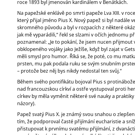
roce 1893 byl jmenován kardinálem v Benátkách.
Na papežské enklávě po smrti papeže Lva XIII. v roce
který přijal jméno Pius X. Nový papež si byl nadále
skromného původu a byl v rozpacích z některé okáza
jak mě vyparádili,“ řekl se slzami v očích jednomu příte
poznamenal: „Je to pokání, že jsem nucen přijmout v
obklopeného vojáky jako Ježíše, když byl zajat v Ge
měli smysl pro humor. Říká se, že poté, co mu matka 
prsten, mu pak podala ruku se svým snubním prsten
– protože bez něj bys nikdy nedostal ten svůj.“
Během svého pontifikátu bojoval Pius s protinábož
nad francouzskou církví a ostře vystupoval proti h
církev by měla vyměnit některé své nauky a praktiky 
názory).
Papež svatý Pius X. je známý svou snahou o zlepšen
tím, že podporoval časté přijímání eucharistie a sní
přistupovat k prvnímu svatému přijímání, z dvanácti