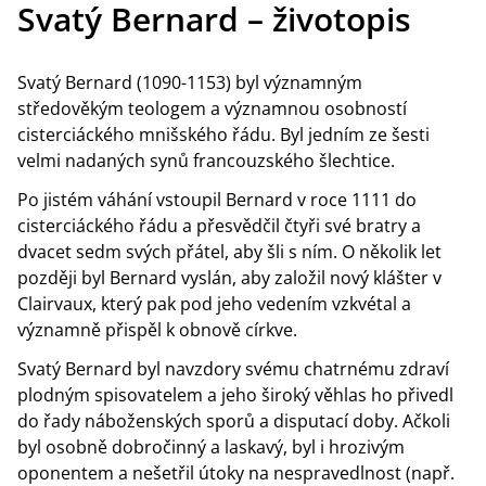
Svatý Bernard – životopis
Svatý Bernard (1090-1153) byl významným
středověkým teologem a významnou osobností
cisterciáckého mnišského řádu. Byl jedním ze šesti
velmi nadaných synů francouzského šlechtice.
Po jistém váhání vstoupil Bernard v roce 1111 do
cisterciáckého řádu a přesvědčil čtyři své bratry a
dvacet sedm svých přátel, aby šli s ním. O několik let
později byl Bernard vyslán, aby založil nový klášter v
Clairvaux, který pak pod jeho vedením vzkvétal a
významně přispěl k obnově církve.
Svatý Bernard byl navzdory svému chatrnému zdraví
plodným spisovatelem a jeho široký věhlas ho přivedl
do řady náboženských sporů a disputací doby. Ačkoli
byl osobně dobročinný a laskavý, byl i hrozivým
oponentem a nešetřil útoky na nespravedlnost (např.