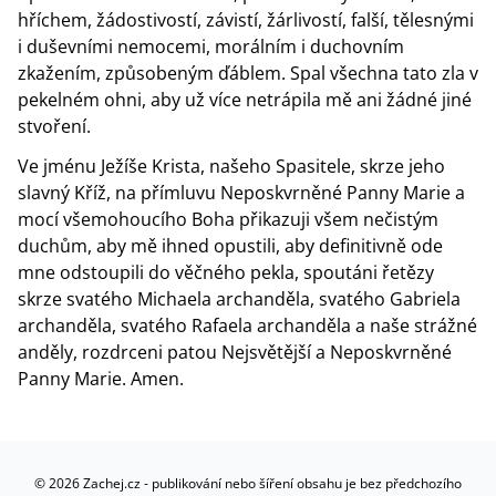
hříchem, žádostivostí, závistí, žárlivostí, falší, tělesnými
i duševními nemocemi, morálním i duchovním
zkažením, způsobeným ďáblem. Spal všechna tato zla v
pekelném ohni, aby už více netrápila mě ani žádné jiné
stvoření.
Ve jménu Ježíše Krista, našeho Spasitele, skrze jeho
slavný Kříž, na přímluvu Neposkvrněné Panny Marie a
mocí všemohoucího Boha přikazuji všem nečistým
duchům, aby mě ihned opustili, aby definitivně ode
mne odstoupili do věčného pekla, spoutáni řetězy
skrze svatého Michaela archanděla, svatého Gabriela
archanděla, svatého Rafaela archanděla a naše strážné
anděly, rozdrceni patou Nejsvětější a Neposkvrněné
Panny Marie. Amen.
©
2026
Zachej.cz - publikování nebo šíření obsahu je bez předchozího