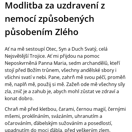
Modlitba za uzdravení z
nemocí způsobených
působením Zlého
Ať na mě sestoupí Otec, Syn a Duch Svatý, celá
Nejsvětější Trojice. Ať mi přijdou na pomoc
Neposkvrněná Panna Maria, sedm archandělů, kteří
stojí před Božím trůnem, všechny andělské sbory i
všichni svatí v nebi. Pane, zahrň mě svou péčí, proměň
mě, naplň mě, použij si mě. Zažeň ode mě všechny síly
zla, znič je a zahub je, abych mohl zůstat ve zdraví a
konat dobro.
Chraň mě před kletbou, čarami, černou magií, černými
mšemi, proklínáním, svázáním, uhranutím a
očarováním, ďábelským sužováním a posedlostí,
upadnutím do moci ďábla, před veškerým zlem,