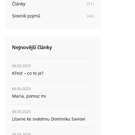
Články
(
91
)
Slovník pojmů
(
46
)
Nejnovější články
06.05.2025
Křest – co to je?
06.05.2025
Maria, pomoz mi
06.05.2025
Litanie ke svatému Dominiku Saviovi
06.05.2025