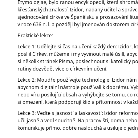
Etymologiae, bylo ranou encyklopedií, která shromážd
křesťanských znalostí. Izidor, nadaný učitel a správce
sjednocování církve ve Španělsku a prosazování litu
v roce 636 n. l. a později byl jmenován doktorem cír
Praktické lekce:
Lekce 1: Udělejte si čas na učení každý den: Izidor,
posílil Církev, můžeme i my vyvinout malé úsilí, abych
si několik stránek Písma, poslechnout si katolický
rutiny dozvědět více o církevním učení.
Lekce 2: Moudře používejte technologie: Izidor nám
abychom digitální nástroje používali k dobrému. Vybí
nebo víru posilující obsah a vyhýbejte se tomu, co r
si omezení, která podporují klid a přítomnost v kaž
Lekce 3: Veďte s jasností a laskavostí: Izidor reformo
učil jasně a vedl soucitně. Na pracovišti, doma nebo
komunikuje přímo, dobře naslouchá a usiluje o jed