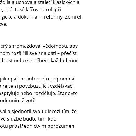
ila a uchovala staletí klasických a
, hrál také klíčovou roli při
rgické a doktrinální reformy. Zemřel
kve.
 který shromažďoval vědomosti, aby
om rozšířili své znalosti – přečíst
 podcast nebo se během každodenní
 jako patron internetu připomíná,
rejte si povzbuzující, vzdělávací
ozptyluje nebo rozděluje. Stanovte
dodenním životě.
val a sjednotil svou diecézi tím, že
 ve službě buďte tím, kdo
notu prostřednictvím porozumění.