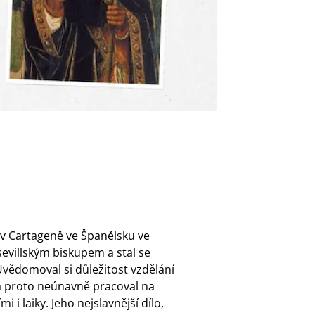
l. v Cartageně ve Španělsku ve
sevillským biskupem a stal se
Uvědomoval si důležitost vzdělání
 a proto neúnavně pracoval na
i laiky. Jeho nejslavnější dílo,