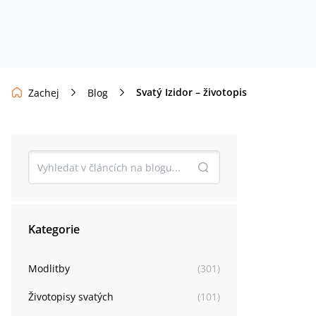
Svatý Izidor – životopis
Zachej
Blog
Kategorie
Modlitby
(
301
)
Životopisy svatých
(
101
)