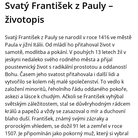
Svatý František z Pauly –
životopis
Svatý František z Pauly se narodil v roce 1416 ve městě
Paula v jižní Itálii. Od mládí ho přitahoval život v
samotě, modlitba a pokání. V pouhých 13 letech žil v
jeskyni nedaleko svého rodného města a přijal
poustevnický život s radikální prostotou a oddaností
Bohu. Časem jeho svatost přitahovala i další lidi a
vytvořilo se kolem něj malé společenství. To vedlo k
založení minoritů, řeholního řádu oddaného pokoře,
askezi a lásce k chudým. Ačkoli se František vyhýbal
světským záležitostem, stal se důvěryhodným rádcem
králů a papežů a vždy se zasazoval o mír a duchovní
blaho duší. František, známý svými zázraky a
prorockým vhledem, se dožil 91 let a zemřel v roce
1507. Je připomínán jako pokorný muž, který si vybral