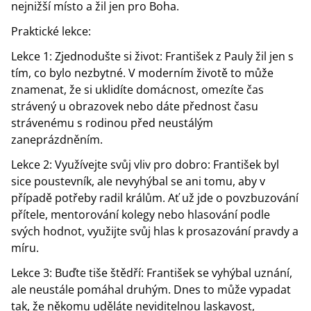
nejnižší místo a žil jen pro Boha.
Praktické lekce:
Lekce 1: Zjednodušte si život: František z Pauly žil jen s
tím, co bylo nezbytné. V moderním životě to může
znamenat, že si uklidíte domácnost, omezíte čas
strávený u obrazovek nebo dáte přednost času
strávenému s rodinou před neustálým
zaneprázdněním.
Lekce 2: Využívejte svůj vliv pro dobro: František byl
sice poustevník, ale nevyhýbal se ani tomu, aby v
případě potřeby radil králům. Ať už jde o povzbuzování
přítele, mentorování kolegy nebo hlasování podle
svých hodnot, využijte svůj hlas k prosazování pravdy a
míru.
Lekce 3: Buďte tiše štědří: František se vyhýbal uznání,
ale neustále pomáhal druhým. Dnes to může vypadat
tak, že někomu uděláte neviditelnou laskavost,