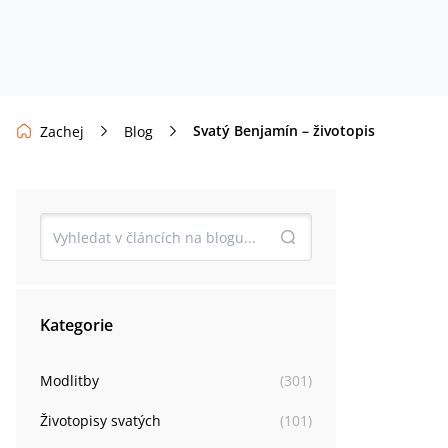
Svatý Benjamín – životopis
Zachej
Blog
Kategorie
Modlitby
(
301
)
Životopisy svatých
(
101
)