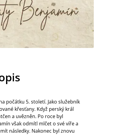
opis
a počátku 5. století. Jako služebník
dované křesťany. Když perský král
zatčen a uvězněn. Po roce byl
ín však odmítl mlčet o své víře a
e mít následky. Nakonec byl znovu