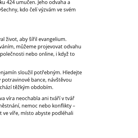
oku 424 umučen. Jeho odvaha a
 všechny, kdo čelí výzvám ve svém
l život, aby šířil evangelium.
dováním, můžeme projevovat odvahu
polečnosti nebo online, i když to
enjamín sloužil potřebným. Hledejte
v potravinové bance, návštěvou
ochází těžkým obdobím.
a víra neochabla ani tváří v tvář
městnání, nemoc nebo konflikty –
t ve víře, místo abyste podléhali