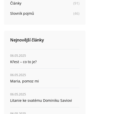
Články
(
91
)
Slovník pojmů
(
46
)
Nejnovější články
06.05.2025
Křest – co to je?
06.05.2025
Maria, pomoz mi
06.05.2025
Litanie ke svatému Dominiku Saviovi
06.05.2025