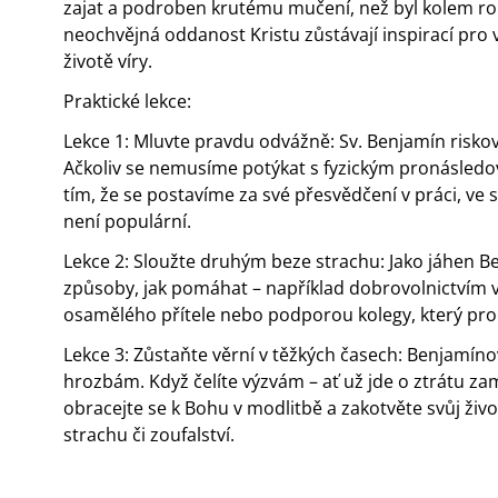
zajat a podroben krutému mučení, než byl kolem r
neochvějná oddanost Kristu zůstávají inspirací pro
životě víry.
Praktické lekce:
Lekce 1: Mluvte pravdu odvážně: Sv. Benjamín riskova
Ačkoliv se nemusíme potýkat s fyzickým pronásle
tím, že se postavíme za své přesvědčení v práci, ve s
není populární.
Lekce 2: Sloužte druhým beze strachu: Jako jáhen B
způsoby, jak pomáhat – například dobrovolnictvím 
osamělého přítele nebo podporou kolegy, který pr
Lekce 3: Zůstaňte věrní v těžkých časech: Benjamínov
hrozbám. Když čelíte výzvám – ať už jde o ztrátu za
obracejte se k Bohu v modlitbě a zakotvěte svůj živo
strachu či zoufalství.