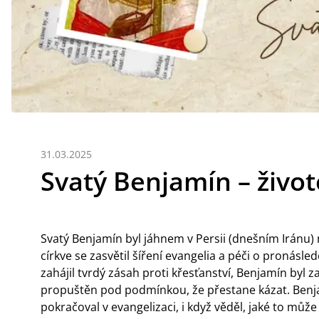
31.03.2025
Svatý Benjamín – život
Svatý Benjamín byl jáhnem v Persii (dnešním Iránu) n
církve se zasvětil šíření evangelia a péči o pronásle
zahájil tvrdý zásah proti křesťanství, Benjamín byl 
propuštěn pod podmínkou, že přestane kázat. Benjam
pokračoval v evangelizaci, i když věděl, jaké to můž