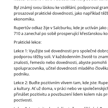
Byl známý svou láskou ke vzdělání, podporoval gra
prosazoval praktické dovednosti, jako například těžbu
ekonomiku.
Rupertův odkaz žije v Salcburku, kde je uctíván jak
710 a zanechal po sobě prosperující křesťanskou k
Praktické lekce:
Lekce 1: Využijte své dovednosti pro společné dobro
podporou těžby soli. V každodenním životě to zname
znalosti, řemeslo nebo dovednosti, abyste pomohli 
spolupracovníka, učitel dovednosti mladého člově
podniku.
Lekce 2: Buďte pozitivním vlivem tam, kde jste: Rup
a kultury. Ať už doma, v práci nebo ve společenský
přinášet pozitivitu a povzbuzení lidem kolem nás pro
poctivosti.