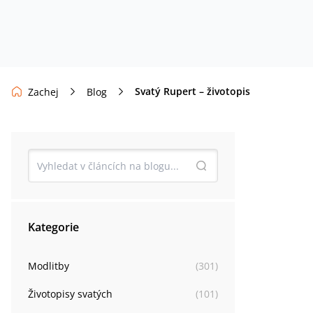
Svatý Rupert – životopis
Zachej
Blog
Kategorie
Modlitby
(
301
)
Životopisy svatých
(
101
)