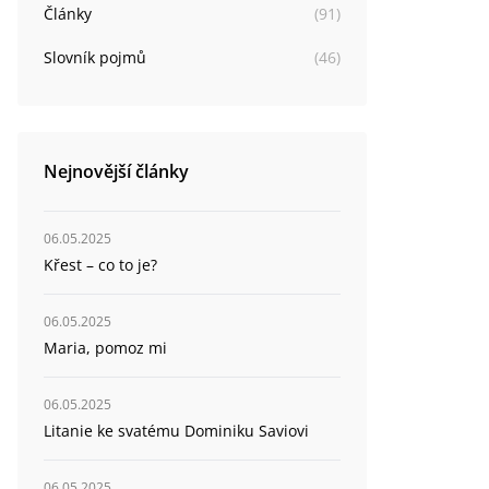
Články
(
91
)
Slovník pojmů
(
46
)
Nejnovější články
06.05.2025
Křest – co to je?
06.05.2025
Maria, pomoz mi
06.05.2025
Litanie ke svatému Dominiku Saviovi
06.05.2025