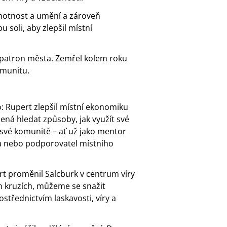
motnost a umění a zároveň
 soli, aby zlepšil místní
o patron města. Zemřel kolem roku
omunitu.
: Rupert zlepšil místní ekonomiku
ná hledat způsoby, jak využít své
své komunitě – ať už jako mentor
ka nebo podporovatel místního
ert proměnil Salcburk v centrum víry
ch kruzích, můžeme se snažit
střednictvím laskavosti, víry a