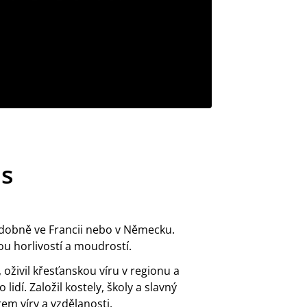
is
odobně ve Francii nebo v Německu.
u horlivostí a moudrostí.
oživil křesťanskou víru v regionu a
idí. Založil kostely, školy a slavný
rem víry a vzdělanosti.