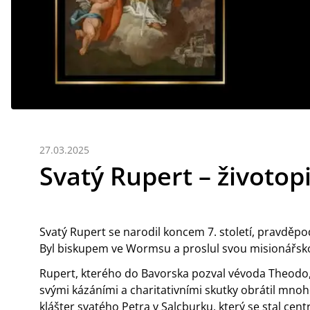
27.03.2025
Svatý Rupert – životop
Svatý Rupert se narodil koncem 7. století, pravděp
Byl biskupem ve Wormsu a proslul svou misionářsko
Rupert, kterého do Bavorska pozval vévoda Theodo, 
svými kázáními a charitativními skutky obrátil mnoho l
klášter svatého Petra v Salcburku, který se stal cent