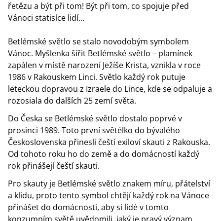
řetězu a být při tom! Být při tom, co spojuje před
Vánoci statisíce lidí…
Betlémské světlo se stalo novodobým symbolem
Vánoc. Myšlenka šířit Betlémské světlo – plamínek
zapálen v místě narození Ježíše Krista, vznikla v roce
1986 v Rakouskem Linci. Světlo každý rok putuje
leteckou dopravou z Izraele do Lince, kde se odpaluje a
rozosiala do dalších 25 zemí světa.
Do Česka se Betlémské světlo dostalo poprvé v
prosinci 1989. Toto první světélko do bývalého
Československa přinesli čeští exiloví skauti z Rakouska.
Od tohoto roku ho do země a do domácností každý
rok přinášejí čeští skauti.
Pro skauty je Betlémské světlo znakem míru, přátelství
a klidu, proto tento symbol chtějí každý rok na Vánoce
přinášet do domácnosti, aby si lidé v tomto
konzumním světě uvědomili, jaký je pravý význam