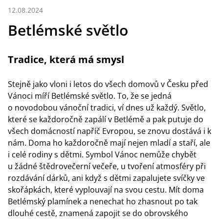
12.08.2024
Betlémské světlo
Tradice, která má smysl
Stejně jako vloni i letos do všech domovů v Česku před
Vánoci míří Betlémské světlo. To, že se jedná
o novodobou vánoční tradici, ví dnes už každý. Světlo,
které se každoročně zapálí v Betlémě a pak putuje do
všech domácností napříč Evropou, se znovu dostává i k
nám. Doma ho každoročně mají nejen mladí a staří, ale
i celé rodiny s dětmi. Symbol Vánoc nemůže chybět
u žádné štědrovečerní večeře, u tvoření atmosféry při
rozdávání dárků, ani když s dětmi zapalujete svíčky ve
skořápkách, které vyplouvají na svou cestu. Mít doma
Betlémský plamínek a nenechat ho zhasnout po tak
dlouhé cestě, znamená zapojit se do obrovského