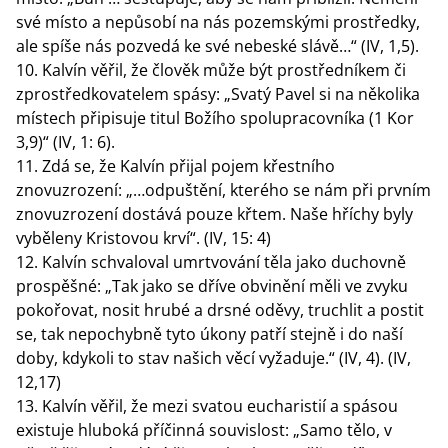
své místo a nepůsobí na nás pozemskými prostředky,
ale spíše nás pozvedá ke své nebeské slávě…“ (IV, 1,5).
Kalvín věřil, že člověk může být prostředníkem či
zprostředkovatelem spásy: „Svatý Pavel si na několika
místech připisuje titul Božího spolupracovníka (1 Kor
3,9)“ (IV, 1: 6).
Zdá se, že Kalvín přijal pojem křestního
znovuzrození: „…odpuštění, kterého se nám při prvním
znovuzrození dostává pouze křtem. Naše hříchy byly
vyběleny Kristovou krví“. (IV, 15: 4)
Kalvín schvaloval umrtvování těla jako duchovně
prospěšné: „Tak jako se dříve obvinění měli ve zvyku
pokořovat, nosit hrubé a drsné oděvy, truchlit a postit
se, tak nepochybně tyto úkony patří stejně i do naší
doby, kdykoli to stav našich věcí vyžaduje.“ (IV, 4). (IV,
12,17)
Kalvín věřil, že mezi svatou eucharistií a spásou
existuje hluboká příčinná souvislost: „Samo tělo, v