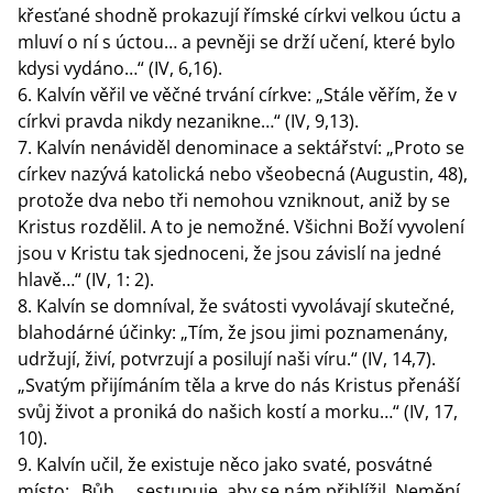
křesťané shodně prokazují římské církvi velkou úctu a
mluví o ní s úctou… a pevněji se drží učení, které bylo
kdysi vydáno…“ (IV, 6,16).
Kalvín věřil ve věčné trvání církve: „Stále věřím, že v
církvi pravda nikdy nezanikne…“ (IV, 9,13).
Kalvín nenáviděl denominace a sektářství: „Proto se
církev nazývá katolická nebo všeobecná (Augustin, 48),
protože dva nebo tři nemohou vzniknout, aniž by se
Kristus rozdělil. A to je nemožné. Všichni Boží vyvolení
jsou v Kristu tak sjednoceni, že jsou závislí na jedné
hlavě…“ (IV, 1: 2).
Kalvín se domníval, že svátosti vyvolávají skutečné,
blahodárné účinky: „Tím, že jsou jimi poznamenány,
udržují, živí, potvrzují a posilují naši víru.“ (IV, 14,7).
„Svatým přijímáním těla a krve do nás Kristus přenáší
svůj život a proniká do našich kostí a morku…“ (IV, 17,
10).
Kalvín učil, že existuje něco jako svaté, posvátné
místo: „Bůh … sestupuje, aby se nám přiblížil. Nemění