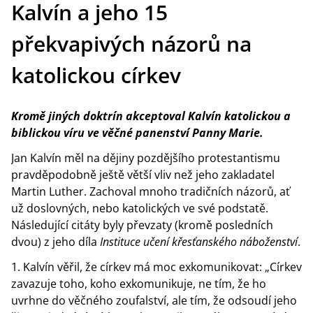
Kalvín a jeho 15
překvapivých názorů na
katolickou církev
Kromě jiných doktrín akceptoval Kalvín katolickou a
biblickou víru ve věčné panenství Panny Marie.
Jan Kalvín měl na dějiny pozdějšího protestantismu
pravděpodobně ještě větší vliv než jeho zakladatel
Martin Luther. Zachoval mnoho tradičních názorů, ať
už doslovných, nebo katolických ve své podstatě.
Následující citáty byly převzaty (kromě posledních
dvou) z jeho díla
Instituce učení křesťanského náboženství
.
Kalvín věřil, že církev má moc exkomunikovat: „Církev
zavazuje toho, koho exkomunikuje, ne tím, že ho
uvrhne do věčného zoufalství, ale tím, že odsoudí jeho