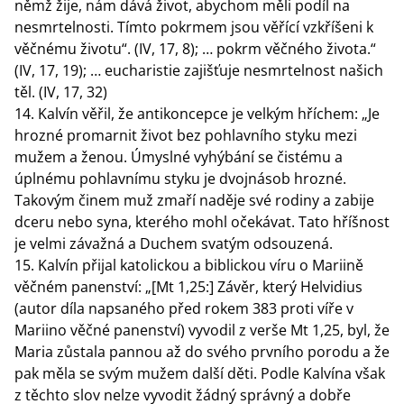
němž žije, nám dává život, abychom měli podíl na
nesmrtelnosti. Tímto pokrmem jsou věřící vzkříšeni k
věčnému životu“. (IV, 17, 8); … pokrm věčného života.“
(IV, 17, 19); … eucharistie zajišťuje nesmrtelnost našich
těl. (IV, 17, 32)
Kalvín věřil, že antikoncepce je velkým hříchem: „Je
hrozné promarnit život bez pohlavního styku mezi
mužem a ženou. Úmyslné vyhýbání se čistému a
úplnému pohlavnímu styku je dvojnásob hrozné.
Takovým činem muž zmaří naděje své rodiny a zabije
dceru nebo syna, kterého mohl očekávat. Tato hříšnost
je velmi závažná a Duchem svatým odsouzená.
Kalvín přijal katolickou a biblickou víru o Mariině
věčném panenství: „[Mt 1,25:] Závěr, který Helvidius
(autor díla napsaného před rokem 383 proti víře v
Mariino věčné panenství) vyvodil z verše Mt 1,25, byl, že
Maria zůstala pannou až do svého prvního porodu a že
pak měla se svým mužem další děti. Podle Kalvína však
z těchto slov nelze vyvodit žádný správný a dobře