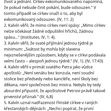
život a jednání. Církev exkomunikovaného napomíná,
že pokud nebude činit pokání, bude odsouzen.“ V
tomto případě se církev snaží o to, aby byl
exkomunikovaný odsouzen. (IV, 11: 2)
Kalvín věřil, že mimo církev není spásy: „Mimo církev
nelze očekávat žádné odpuštění hříchů, žádnou
spásu…“ (Institutes, IV, 1: 4).
Kalvín věřil, že svaté přijímání jednou týdně je
minimum: „Svátost by mohla být slavena
nejvznešenějším způsobem, kdyby se v církvi podávala
velmi často – alespoň jednou týdně.“ (IV, 1). (IV, 17:43)
Kalvín věřil v primát svatého Petra jako vůdce
apoštolů: „Není senátu bez konzula, není soudní
stolice bez předsedy nebo kancléře, není školy bez
děkana, není společnosti bez mistra. Nebylo by tedy
absurdní připustit, že apoštolové Petrovi právě takové
prvenství přiznali.“ (IV, 6,8)
Kalvín uznal nadřazenost římské církve v raných
křesťanských dějinách: „Nechci popírat, že první