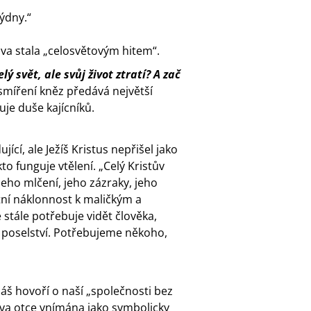
ýdny.“
iva stala „celosvětovým hitem“.
ý svět, ale svůj život ztratí? A zač
 smíření kněz předává největší
uje duše kajícníků.
ící, ale Ježíš Kristus nepřišel jako
o funguje vtělení. „Celý Kristův
„Jeho mlčení, jeho zázraky, jeho
štní náklonnost k maličkým a
e stále potřebuje vidět člověka,
o poselství. Potřebujeme někoho,
áš hovoří o naší „společnosti bez
tava otce vnímána jako symbolicky