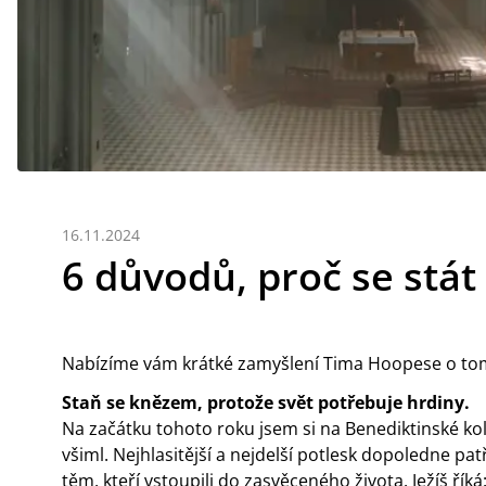
16.11.2024
6 důvodů, proč se stá
Nabízíme vám krátké zamyšlení Tima Hoopese o tom
Staň se knězem, protože svět potřebuje hrdiny.
Na začátku tohoto roku jsem si na Benediktinské kol
všiml. Nejhlasitější a nejdelší potlesk dopoledne patři
těm, kteří vstoupili do zasvěceného života. Ježíš říká