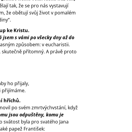
ělají tak, že se pro nás vystavují
tím, že obětují svůj život v pomalém
iny“.
p ke Kristu.
já jsem s vámi po všecky dny až do
 úžasným způsobem: v eucharistii.
s, skutečně přítomný. A právě proto
by ho přijaly,
i přijímáme.
í hříchů.
tanovil po svém zmrtvýchvstání, když
omu jsou odpuštěny, komu je
to svátost byla pro svatého Jana
také papež František: