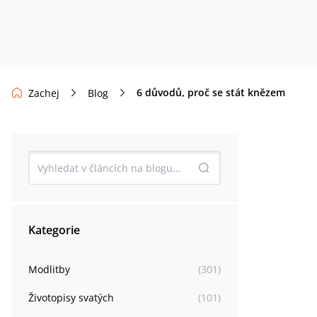
6 důvodů, proč se stát knězem
Zachej
Blog
Kategorie
Modlitby
(
301
)
Životopisy svatých
(
101
)