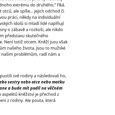
ednoho extrému do druhého,“ říká.
tců, ale spíše… jejich odchod či
vou práci, někdy na individuální
ských idolů si mladí lidé naplňují
e sny o zábavě a rozkoši, ale nikdo
jim představu skutečného
. Není totiž otcem. Kněží jsou však
kům našeho života. Jsou to mužské
ají našim problémům, radí nám a
ustili své rodiny a následovali ho,
nebo sestry nebo otce nebo matku
tane a bude mít podíl na věčném
ích aspektů kněžství je přechod z
ženi z rodiny. Ale pouta, která