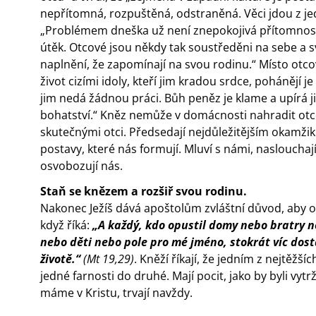
nepřítomná, rozpuštěná, odstraněná. Věci jdou z j
„Problémem dneška už není znepokojivá přítomnost o
útěk. Otcové jsou někdy tak soustředěni na sebe a s
naplnění, že zapomínají na svou rodinu.“ Místo otcov
život cizími idoly, kteří jim kradou srdce, pohánějí j
jim nedá žádnou práci. Bůh peněz je klame a upírá 
bohatství.“ Kněz nemůže v domácnosti nahradit otce
skutečnými otci. Předsedají nejdůležitějším okamži
postavy, které nás formují. Mluví s námi, naslouch
osvobozují nás.
Staň se knězem a rozšiř svou rodinu.
Nakonec Ježíš dává apoštolům zvláštní důvod, aby op
když říká:
„A každý, kdo opustil domy nebo bratry 
nebo děti nebo pole pro mé jméno, stokrát víc dos
životě.“
(Mt 19,29)
. Kněží říkají, že jedním z nejtěžš
jedné farnosti do druhé. Mají pocit, jako by byli vytr
máme v Kristu, trvají navždy.