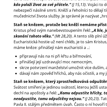
kdo položí život za své přátele.“
(J 15,13)
. Vojáci to d
nebezpečí násilné smrti. Kněží a řeholníci to dělají 
mučednictví života služby. Je správné je nazývat „hrd
Staň se knězem, protože bez kněží nemáme přístu
Kristus před svým nanebevstoupením řekl:
„A hle, 
skonání tohoto věku.“
(Mt 28,20)
. A tento slib plní
Eucharistická hostie už není chléb, je to sám Kristu
máme kněze: přinášejí nám eucharistii a ..:
připravují nás na ni při křtu a biřmování,
přinášejí její uzdravující moc nemocným,
skrze potvrzení manželství umožnit více duším, a
dávají nám zpověď hříchů, aby nás očistili, a my j
Staň se knězem, který zprostředkovává odpuštěn
Svátost smíření je jedinou svátostí, kterou Ježíš us
dechl na apoštoly a řekl:
„Komu odpustíte hříchy, t
neodpustíte, tomu odpuštěny nejsou.“
(J 20,23)
. Ta
Pavla II. stálým předmětem úvah. Často o ní hovoří 