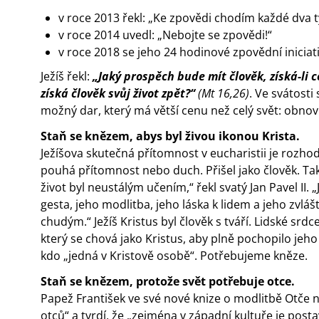
v roce 2013 řekl: „Ke zpovědi chodím každé dva t
v roce 2014 uvedl: „Nebojte se zpovědi!“
v roce 2018 se jeho 24 hodinové zpovědní iniciat
Ježíš řekl:
„Jaký prospěch bude mít člověk, získá-li cel
získá člověk svůj život zpět?“
(Mt 16,26)
. Ve svátosti
možný dar, který má větší cenu než celý svět: obnov
Staň se knězem, abys byl živou ikonou Krista.
Ježíšova skutečná přítomnost v eucharistii je rozhoduj
pouhá přítomnost nebo duch. Přišel jako člověk. Takt
život byl neustálým učením,“ řekl svatý Jan Pavel II. 
gesta, jeho modlitba, jeho láska k lidem a jeho zvlá
chudým.“ Ježíš Kristus byl člověk s tváří. Lidské srdc
který se chová jako Kristus, aby plně pochopilo jeh
kdo „jedná v Kristově osobě“. Potřebujeme kněze.
Staň se knězem, protože svět potřebuje otce.
Papež František ve své nové knize o modlitbě Otče n
otců“ a tvrdí, že „zejména v západní kultuře je pos