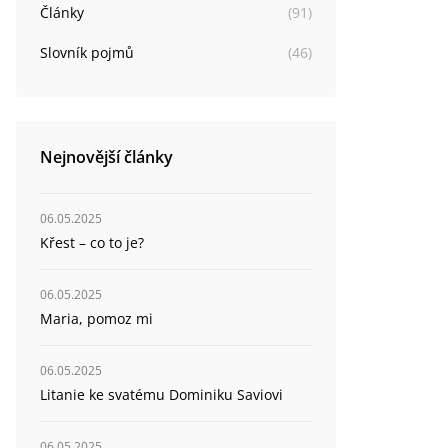
Články
(
91
)
Slovník pojmů
(
46
)
Nejnovější články
06.05.2025
Křest – co to je?
06.05.2025
Maria, pomoz mi
06.05.2025
Litanie ke svatému Dominiku Saviovi
06.05.2025