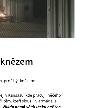
t knězem
, proč být knězem:
eji v Kansasu, kde pracuji, něčeho
l těm, kteří sloužili v armádě, a
:
„Nikdo nemá větší lásku než ten,