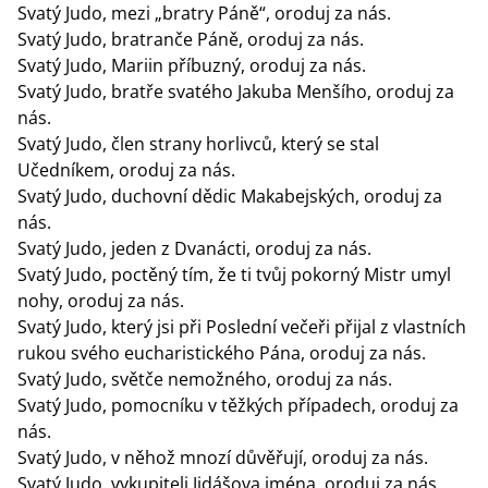
Svatý Judo, mezi „bratry Páně“, oroduj za nás.
Svatý Judo, bratranče Páně, oroduj za nás.
Svatý Judo, Mariin příbuzný, oroduj za nás.
Svatý Judo, bratře svatého Jakuba Menšího, oroduj za
nás.
Svatý Judo, člen strany horlivců, který se stal
Učedníkem, oroduj za nás.
Svatý Judo, duchovní dědic Makabejských, oroduj za
nás.
Svatý Judo, jeden z Dvanácti, oroduj za nás.
Svatý Judo, poctěný tím, že ti tvůj pokorný Mistr umyl
nohy, oroduj za nás.
Svatý Judo, který jsi při Poslední večeři přijal z vlastních
rukou svého eucharistického Pána, oroduj za nás.
Svatý Judo, světče nemožného, oroduj za nás.
Svatý Judo, pomocníku v těžkých případech, oroduj za
nás.
Svatý Judo, v něhož mnozí důvěřují, oroduj za nás.
Svatý Judo, vykupiteli Jidášova jména, oroduj za nás.