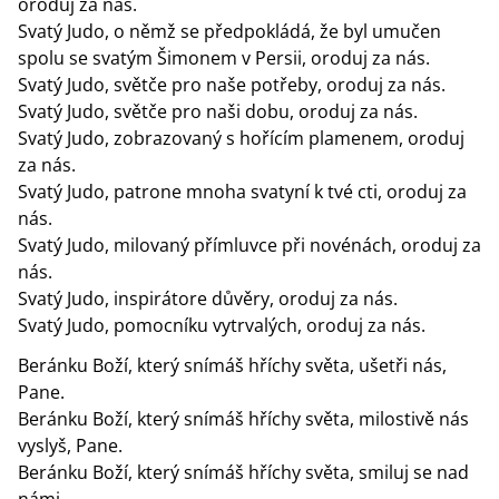
oroduj za nás.
Svatý Judo, o němž se předpokládá, že byl umučen
spolu se svatým Šimonem v Persii, oroduj za nás.
Svatý Judo, světče pro naše potřeby, oroduj za nás.
Svatý Judo, světče pro naši dobu, oroduj za nás.
Svatý Judo, zobrazovaný s hořícím plamenem, oroduj
za nás.
Svatý Judo, patrone mnoha svatyní k tvé cti, oroduj za
nás.
Svatý Judo, milovaný přímluvce při novénách, oroduj za
nás.
Svatý Judo, inspirátore důvěry, oroduj za nás.
Svatý Judo, pomocníku vytrvalých, oroduj za nás.
Beránku Boží, který snímáš hříchy světa, ušetři nás,
Pane.
Beránku Boží, který snímáš hříchy světa, milostivě nás
vyslyš, Pane.
Beránku Boží, který snímáš hříchy světa, smiluj se nad