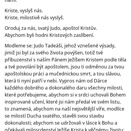
námi.
Kriste, vyslyš nás.
Kriste, milostivě nás vyslyš.
Oroduj za nás, svatý Judo, apoštol Kristův.
Abychom byli hodni Kristových zaslíbení.
Modleme se: Judo Tadeáši, jehož vznešené výsady,
jimiž jsi byl za svého života povýšen, totiž tvé
příbuzenství s naším Pánem Ježíšem Kristem podle těla
a tvé povolání být apoštolem, jsou ti odměnou za tvou
apoštolskou práci a mučednickou smrt, a tou slávou,
která ti nyní patří v nebi. Vypros nám od Dárce
každého dobrého a dokonalého daru všechny milosti,
které potřebujeme, abychom si v srdci uchovali Bohem
inspirované učení, které jsi nám předal ve svém listu,
to znamená, abychom na naší nejsvětější víře, modlíce
se milostí Ducha svatého, stavěli svou stavbu
dokonalosti; abychom se udržovali v lásce k Bohu a
očekávali milosrdenství Ježíše Krista k věčnému životu;