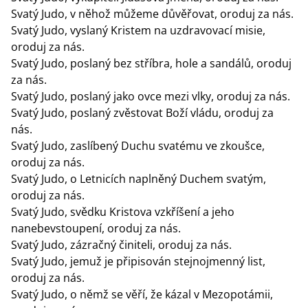
Svatý Judo, v něhož můžeme důvěřovat, oroduj za nás.
Svatý Judo, vyslaný Kristem na uzdravovací misie,
oroduj za nás.
Svatý Judo, poslaný bez stříbra, hole a sandálů, oroduj
za nás.
Svatý Judo, poslaný jako ovce mezi vlky, oroduj za nás.
Svatý Judo, poslaný zvěstovat Boží vládu, oroduj za
nás.
Svatý Judo, zaslíbený Duchu svatému ve zkoušce,
oroduj za nás.
Svatý Judo, o Letnicích naplněný Duchem svatým,
oroduj za nás.
Svatý Judo, svědku Kristova vzkříšení a jeho
nanebevstoupení, oroduj za nás.
Svatý Judo, zázračný činiteli, oroduj za nás.
Svatý Judo, jemuž je připisován stejnojmenný list,
oroduj za nás.
Svatý Judo, o němž se věří, že kázal v Mezopotámii,