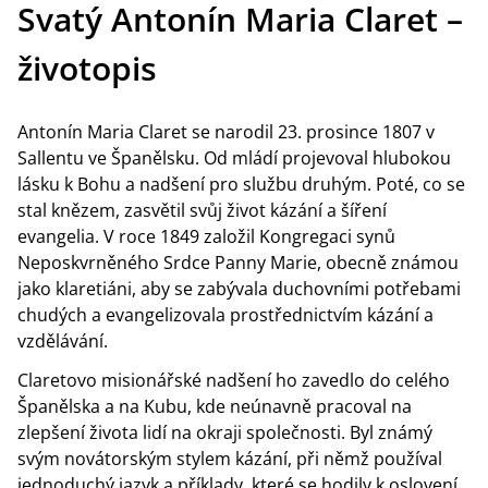
Svatý Antonín Maria Claret –
životopis
Antonín Maria Claret se narodil 23. prosince 1807 v
Sallentu ve Španělsku. Od mládí projevoval hlubokou
lásku k Bohu a nadšení pro službu druhým. Poté, co se
stal knězem, zasvětil svůj život kázání a šíření
evangelia. V roce 1849 založil Kongregaci synů
Neposkvrněného Srdce Panny Marie, obecně známou
jako klaretiáni, aby se zabývala duchovními potřebami
chudých a evangelizovala prostřednictvím kázání a
vzdělávání.
Claretovo misionářské nadšení ho zavedlo do celého
Španělska a na Kubu, kde neúnavně pracoval na
zlepšení života lidí na okraji společnosti. Byl známý
svým novátorským stylem kázání, při němž používal
jednoduchý jazyk a příklady, které se hodily k oslovení