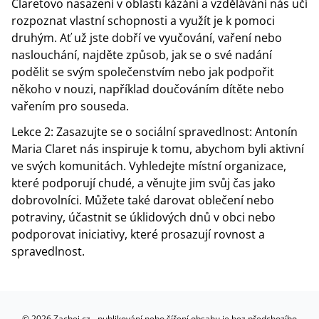
Claretovo nasazení v oblasti kázání a vzdělávání nás učí
rozpoznat vlastní schopnosti a využít je k pomoci
druhým. Ať už jste dobří ve vyučování, vaření nebo
naslouchání, najděte způsob, jak se o své nadání
podělit se svým společenstvím nebo jak podpořit
někoho v nouzi, například doučováním dítěte nebo
vařením pro souseda.
Lekce 2: Zasazujte se o sociální spravedlnost: Antonín
Maria Claret nás inspiruje k tomu, abychom byli aktivní
ve svých komunitách. Vyhledejte místní organizace,
které podporují chudé, a věnujte jim svůj čas jako
dobrovolníci. Můžete také darovat oblečení nebo
potraviny, účastnit se úklidových dnů v obci nebo
podporovat iniciativy, které prosazují rovnost a
spravedlnost.
©
2026
Zachej.cz - publikování nebo šíření obsahu je bez předchozího