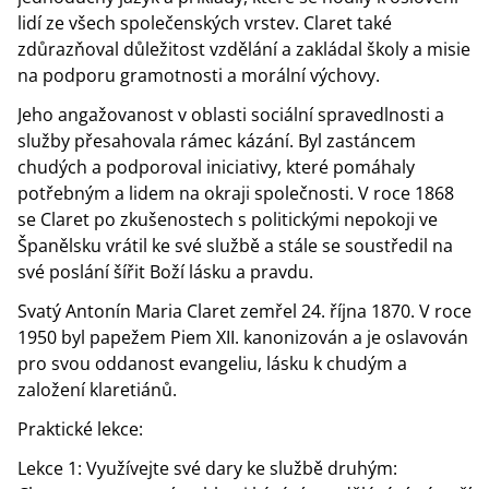
lidí ze všech společenských vrstev. Claret také
zdůrazňoval důležitost vzdělání a zakládal školy a misie
na podporu gramotnosti a morální výchovy.
Jeho angažovanost v oblasti sociální spravedlnosti a
služby přesahovala rámec kázání. Byl zastáncem
chudých a podporoval iniciativy, které pomáhaly
potřebným a lidem na okraji společnosti. V roce 1868
se Claret po zkušenostech s politickými nepokoji ve
Španělsku vrátil ke své službě a stále se soustředil na
své poslání šířit Boží lásku a pravdu.
Svatý Antonín Maria Claret zemřel 24. října 1870. V roce
1950 byl papežem Piem XII. kanonizován a je oslavován
pro svou oddanost evangeliu, lásku k chudým a
založení klaretiánů.
Praktické lekce:
Lekce 1: Využívejte své dary ke službě druhým: